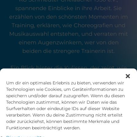
spannende Einblicke in ihre Arbeit. Sie
erzählen von den schönsten Momenten im
Training, erklären, wie Choreografien und
Musikauswahl entstehen, und verraten mit
einem Augenzwinkern, wer von den
beiden die strengere Trainerin ist.
Ein Blick hinter die Kulissen, der zeigt, wie
viel Herzblut, Kreativität und Teamgeist in
Um dir ein optimales Erlebnis zu bieten, verwenden wir
jeder Session stecken.
Technologien wie Cookies, um Geräteinformationen zu
speichern und/oder darauf zuzugreifen. Wenn du diesen
Technologien zustimmst, können wir Daten wie das
Anzeige Nahkauf
Surfverhalten oder eindeutige IDs auf dieser Website
verarbeiten. Wenn du deine Zustimmung nicht erteilst
oder zurückziehst, können bestimmte Merkmale und
Funktionen beeinträchtigt werden.