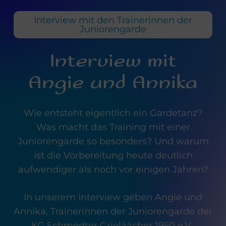
Skip
Men
Interview mit den Trainerinnen der
to
Juniorengarde
main
content
Interview mit
Angie und Annika
Wie entsteht eigentlich ein Gardetanz?
Was macht das Training mit einer
Juniorengarde so besonders? Und warum
ist die Vorbereitung heute deutlich
aufwendiger als noch vor einigen Jahren?
In unserem Interview geben Angie und
Annika, Trainerinnen der Juniorengarde der
KG Schmedter Grieläächer 1950 e.V.,